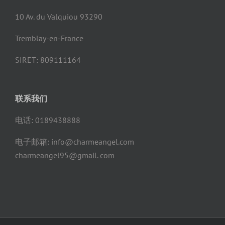
10 Av. du Valquiou 93290
Tremblay-en-France
SIRET: 809111164
联系我们
电话: 0189438888
电子邮箱: info@charmeangel.com
charmeangel95@gmail. com