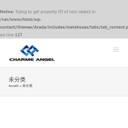
Notice
: Trying to get property 'ID' of non-object in
/var/www/html/wp-
content/themes/Avada/includes/metaboxes/tabs/tab_content.
on line
127
Skip
to
content
未分类
Accueil
»
未分类